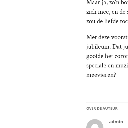
Maar ja, zo’n b
zich mee, en de 
zou de liefde to
Met deze voorste
jubileum. Dat j
gooide het coron
speciale en muzi
meevieren?
OVER DE AUTEUR
admin