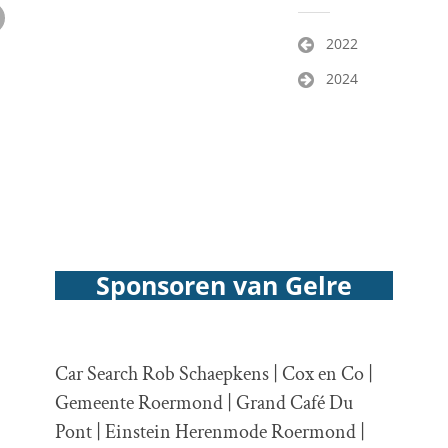
Bericht
2022
navigatie
2024
Sponsoren van Gelre
Car Search Rob Schaepkens | Cox en Co |
Gemeente Roermond | Grand Café Du
Pont | Einstein Herenmode Roermond |