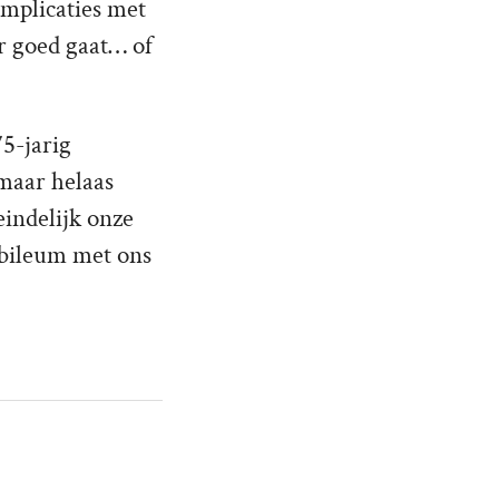
omplicaties met
ar goed gaat… of
75-jarig
 maar helaas
eindelijk onze
jubileum met ons