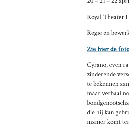
20 – 21 – 22 apr
Royal Theater 
Regie en bewer
Zie hier de fot
Cyrano, even rap
zinderende vers
te bekennen aan
maar verbaal no
bondgenootschap 
die hij kan geb
manier komt tenm