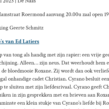
il 2023 | De Naas
Hamstraat Roermond aanvang 20.00u zaal open 19
king Geerte Schmitz
o’s van Ed Latiers
 van tong als handig met zijn rapier: een vrije ge
chijning. Alleen… zijn neus. Dat weerhoudt hem er
 de bloedmooie Roxane. Zij wordt dan ook verlief
gal onhandige cadet Christian. Cyrano besluit ee
te sluiten met zijn liefdesrivaal. Cyrano geeft Ch
ruiken in zijn gesprekken met en brieven aan Roxa
inste een klein stukje van Cyrano’s liefde bij Ro