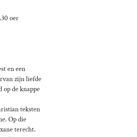
.30 oer
est en een
van zijn liefde
d op de knappe
n
ristian teksten
ne. Op die
xane terecht.